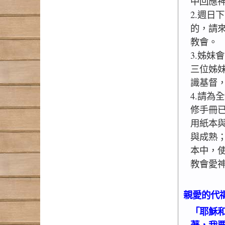
中回應
2.週日
的，請
教會。
3.姊妹會
三位姊
識基督
4.請為
修手冊
用紙本
與成熟；
本中，
教會愛
親愛的代
「耶穌
著，我