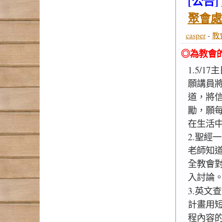
[公告]
聚會處
casper
-
教
◎為教會
1.5/1
願講員
道，將
勵，願
在生活
2.聖經
老師知
全教會
入討論
3.英文
計畫用
程內容