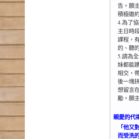
告。願
積極邀
4.為了
主日時
課程，有
的、聽
5.請為
妹都能
相交，
後一塊拼
想留言
勵。願
親愛的代
「他又
而受洗