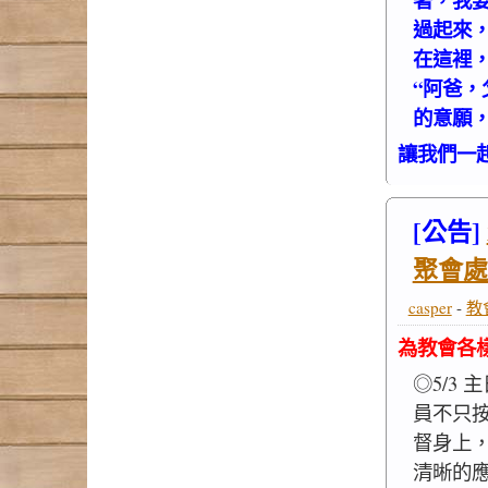
過起來
在這裡
“阿爸
的意願，
讓我們一
[公告]
聚會處
casper
-
教
為教會各
◎5/3 
員不只
督身上
清晰的