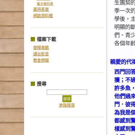
生團契
電子報列表
萬用表單
季一次
網路資料櫃
學後，
明顯的
們、青
檔案下載
各個年
靈糧書籍
講台影音
親愛的代
教會週報
西門回
獲；不
搜尋
許多魚
他們過
門．彼
進階搜尋
為我是
都感到
樣感到