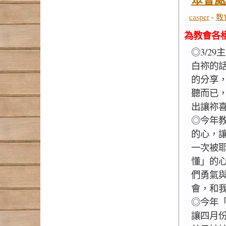
casper
-
教
為教會各
◎3/2
白祢的
的分享
聽而已
出讓祢
◎今年
的心，
一次被
懂」的
們勇氣
會，和
◎今年
讓四月