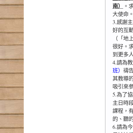
南）
。
大使命
3.感謝
好的互
（「地
很好。
到更多
4.請為
班）
禱
其教導
吸引來
5.為了
主日時
課程，有
的、聽
6.請為