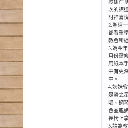
聚焦在
次的講
討神喜
2.聖經
都看重
教會所
3.為今
月份靈修
用紙本
中有更
中。
4.姊妹會
是藝之
唱、鋼
會並邀
長椅上
5.請為