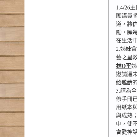
1.4/2
願講員
道，將
勵，願
在生活
2.姊妹
藝之星
林O平
姊
邀請還
給邀請
3.請為
修手冊
用紙本
與成熟；
中，使
會愛神