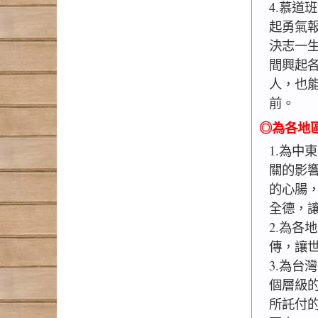
4.慕道
起勇氣
決志一
間興起
人，也
前。
◎為各地
1.為中
關的影
的心腸
全德，
2.為各
傳，讓
3.為台
個層級
所託付