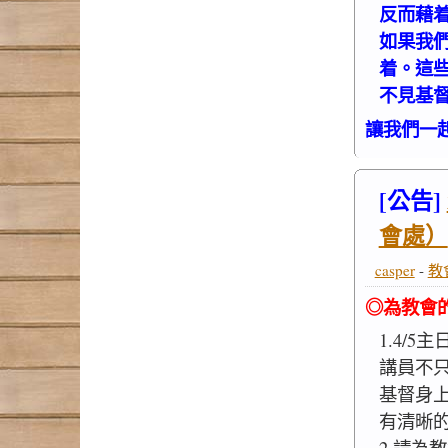
反而藉
如果我
着。這
不見基督
讓我們一
[公告]
會處）
casper
-
教
◎為教會
1.4/5
講員不
基督身
有清晰
2.請為