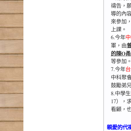
禱告，
導的內
來參加
上課。
6.今年
中
軍，由
的陳O甬
等參加
7.今年
台
中科聚
鼓勵弟
8.中學
17），
看顧，
親愛的代