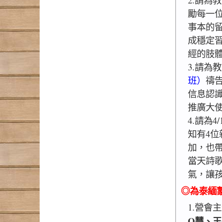
勵每一位
事本的
成穩定
經的肢
3.請為
班）
禱
信息認
推廣大
4.請為4
知有4
加，也
當天詩
氣，讓
◎為泰緬蒙
1.營會
O慧、王