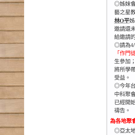
◎姊妹會
藝之星
林O平
姊
邀請還
給邀請
◎請為4
「作門
生參加
將所學
受益。
◎今年台
中科聚
已經開
禱告。
為各地聚
◎亞太地