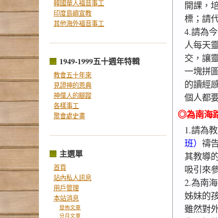
韓國華人福音事工
開課，
印度島嶼宣教
標；請
其他海外福音事工
4.請為
人每天
交，讓
1949-1999五十週年特輯
一塊拼圖
教會五十年來
的讀經
見證神的恩典
神僕人的腳蹤
個人都
各樣事工
◎為南海
聚會處史畫
1.請為
班）
禱
主選單
其教導
首頁
吸引來
站內私人訊息
2.為南
用戶管理
姊妹的
本站消息
雖然對
發佈文章
分月文章