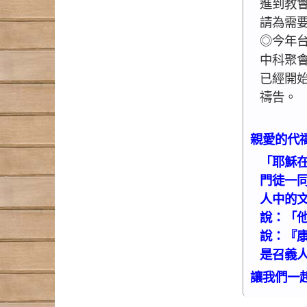
進到教
請為需
◎今年台
中科聚
已經開
禱告。
親愛的代
「耶穌
門徒一
人中的
說：「
說：『
是召義人
讓我們一