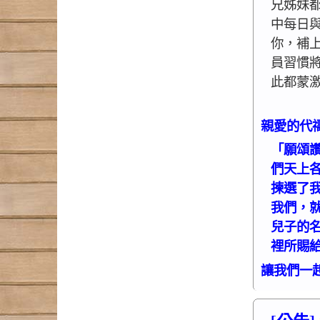
兄姊妹
中每日
你，補上
員習慣
此都蒙
親愛的代
「願頌
們天上
揀選了
我們，
兒子的
裡所賜給
讓我們一