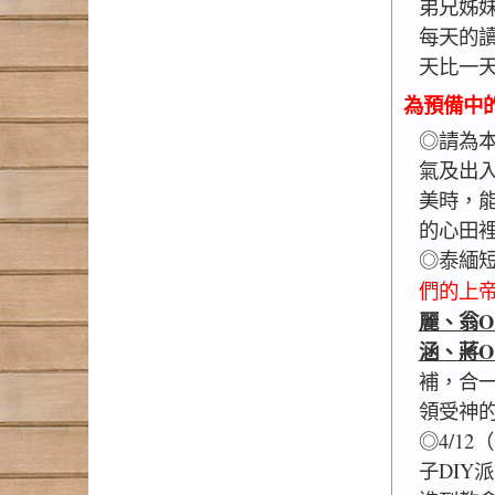
弟兄姊
每天的
天比一
為預備中
◎請為本
氣及出
美時，
的心田
◎泰緬短
們的上帝
麗、翁O
涵、蔣O
補，合
領受神
◎4/1
子DIY