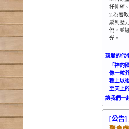
托仰望
2.為著
感到壓
們，並
光。
親愛的代
「神的
像一粒
種上以
至天上的
讓我們一
[公告]
聚會處