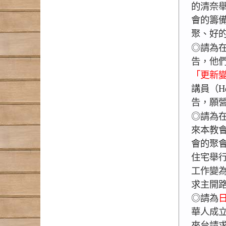
的清奈
會的籌
聚、好
◎請為
告，他們
「更新
講員（Hen
告，願
◎請為
來本教
會的聚
住宅舉
工作變
求主開
◎請為
華人成
來台請