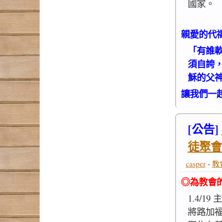
國家。
親愛的代
「有誰
須自誇
穌的父神
讓我們一
[公告]
徒聚會
casper
-
教
◎為教會
1.4/1
將路加