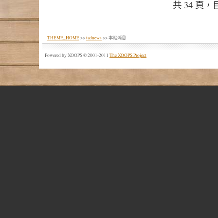
共 34 頁
THEME_HOME
>>
tadnews
>> 本站消息
Powered by XOOPS © 2001-2011
The XOOPS Project