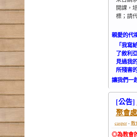
開課，
標；請
親愛的代
「我寫
了敘利
見過我
所殘害
讓我們一
[公告]
聚會處
casper
-
教
◎為教會