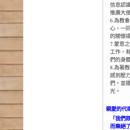
信息認
推廣大
6.為教
心，一
的關懷
7.蒙恩
工作，
們的身
8.為著
感到壓
們，並
光。
親愛的代
「我們
而棄絕