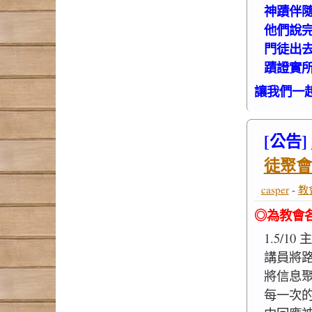
神蹟伴
他們說
門徒出
蹟證實所
讓我們一
[公告]
徒聚會
casper
-
教
◎為教會
1.5/10
講員將
將信息
每一次