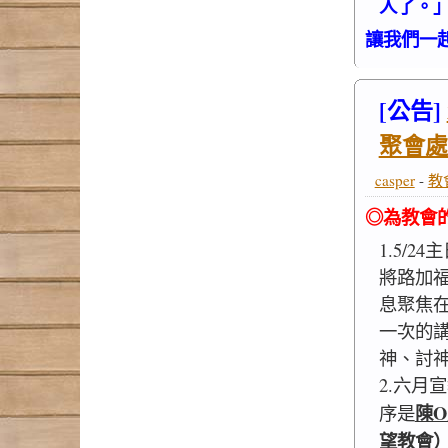
人了。」（
讓我們一
[公告]
聚會處
casper
-
教
◎為教會
1.5/2
將路加
息聚焦
一次的
神、討
2.六月
陳
序是
望教會）