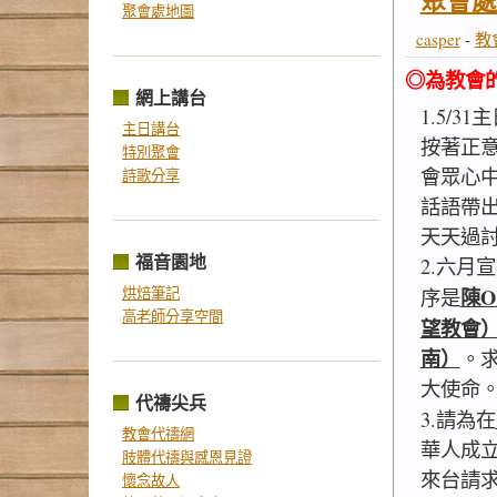
聚會處
聚會處地圖
casper
-
教
◎為教會
網上講台
1.5/3
主日講台
按著正
特別聚會
會眾心
詩歌分享
話語帶
天天過
福音園地
2.六月
陳
烘焙筆記
序是
高老師分享空間
望教會）
南）
。
大使命
代禱尖兵
3.請為在
教會代禱網
華人成
肢體代禱與感恩見證
來台請
懷念故人