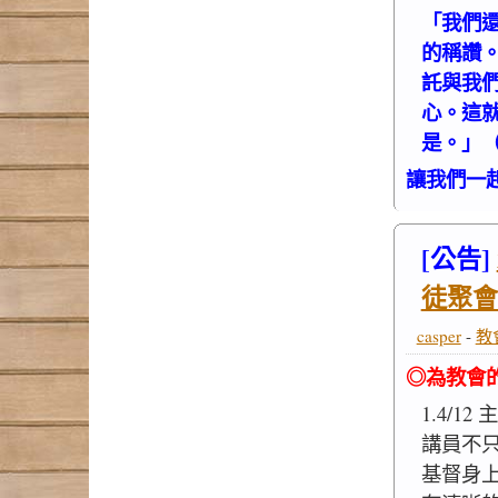
「我們
的稱讚
託與我
心。這
是。」（林
讓我們一
[公告]
徒聚會
casper
-
教
◎為教會
1.4/1
講員不
基督身