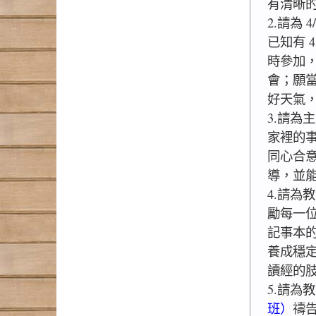
有清晰
2.請為 
已知有 
時參加
會；願
好天氣
3.請為
家裡的
同心合
導，並
4.請為
勵每一位
記事本
養成穩
讀經的
5.請為
班）
禱