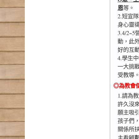
恩
等。
2.短宣
身心靈
3.4/
動，此
好的互
4.學生
一大挑
受教導
◎為教會
1.請為
許久沒
願主吸
孩子們
關係所
主看顧