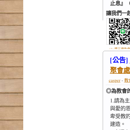
止息』（
讓我們一
(1) 週三禱告會
.jpg
[公告]
聚會處
casper
-
教
◎為教會
1.請為主
與愛的
卑受教
建造。