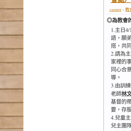
casper
-
教
◎為教會
1.主日4
語，願
搭，共
2.請為
家裡的
同心合
導。
3.由訓
林
老師
基督的
要，存
4.兒童主
兒主團