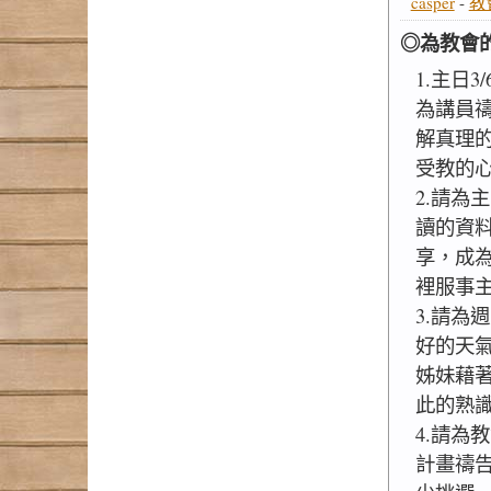
casper
-
教
◎為教會
1.主日
為講員
解真理
受教的
2.請為
讀的資
享，成
裡服事
3.請為
好的天
姊妹藉
此的熟
4.請為
計畫禱