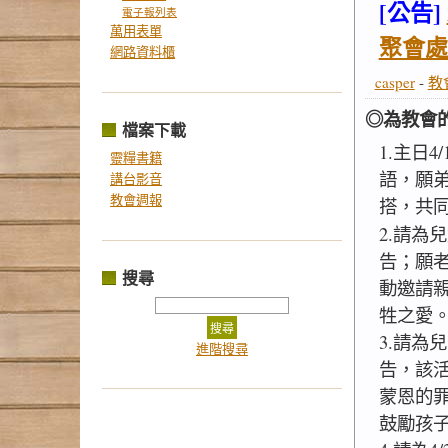
.jpg
[公告]
電子報列表
萬用表單
聚會處
網路資料櫃
casper
-
教
◎為教會
檔案下載
1.主日4
靈糧書籍
語，願
講台影音
教會週報
搭，共
2.請為
告；願
搜尋
動邀請
牲之愛
3.請為
進階搜尋
告，該
蒙恩的
鼓勵孩