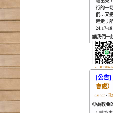
領出來
行的一
們…又
趕走；
24:17-1
讓我們一
(1) 週三禱告會
.jpg
[公告]
會處）
casper
-
教
◎為教會
1.請為主