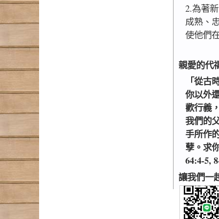
2.為著
成熟、
使他們
親愛的代
「從古
你以外
歡行義
我們的
手所作
孽。求
64:4-5, 
讓我們一