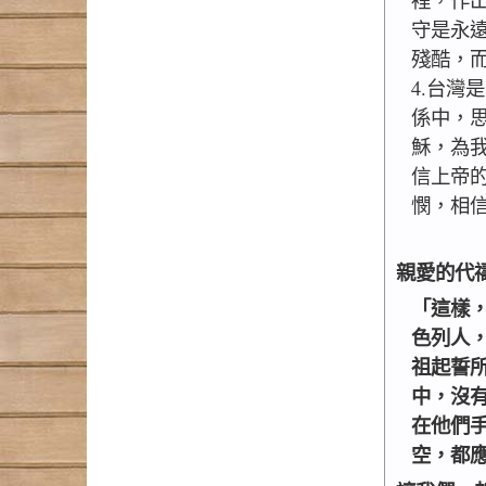
裡，作
守是永
殘酷，
4.台灣
係中，
穌，為
信上帝
憫，相
親愛的代
「這樣
色列人
祖起誓
中，沒
在他們
空，都應