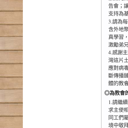
告會；
支持為
3.請為
含外地聚
真學習
激勵弟
4.感謝
灣這片
應對病
斷傳播
體的教
◎為教會
1.請繼
求主使
同工們
境中敬