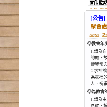
(1) 週三禱告會
.jpg
[公告]
聚會處
casper
-
教
◎教會年
1.請為
的殿，
使我常
2.求神
為蒙福
人、祝
◎為教會
1.請為
恩賜，