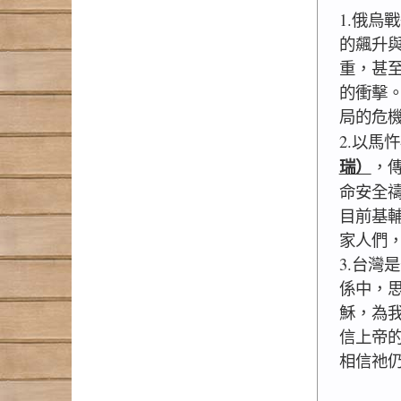
1.俄烏
的飆升
重，甚
的衝擊
局的危
2.以馬
瑞）
，傳
命安全
目前基
家人們
3.台灣
係中，
穌，為
信上帝
相信祂