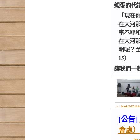
親愛的代
「現在
在大河
事奉耶
在大河
明呢？至
15）
讓我們一
(1) 基輔的聖徒
火中擘餅.jp
[公告]
會處）