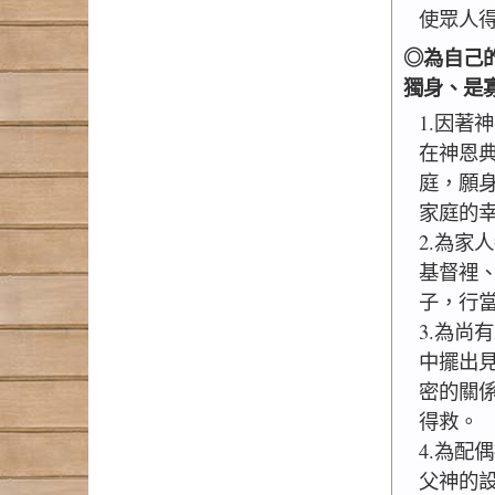
使眾人
◎為自己
獨身、是
1.因著
在神恩
庭，願
家庭的
2.為家
基督裡
子，行
3.為尚
中擺出
密的關
得救。
4.為配
父神的