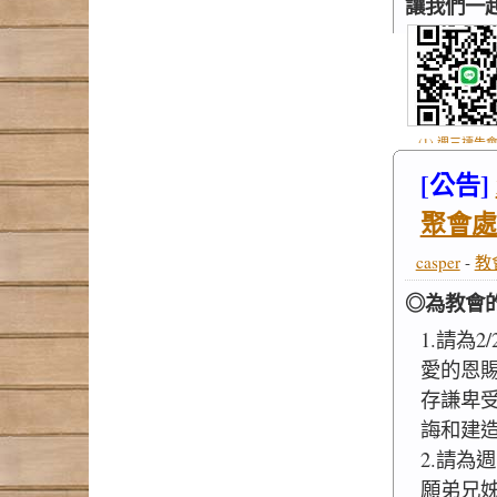
讓我們一
(1) 週三禱告會
.jpg
[公告]
聚會處
casper
-
教
◎為教會
1.請為2
愛的恩
存謙卑
誨和建
2.請為
願弟兄