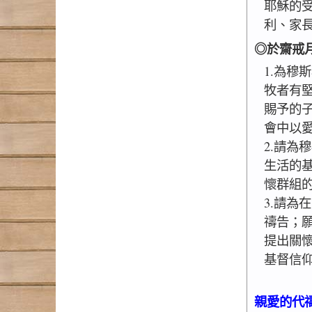
耶穌的
利、家
◎於齋戒月
1.為穆
牧者有
賜予的
會中以
2.請為
生活的
懷群組
3.請為
禱告；
提出關
基督信
親愛的代