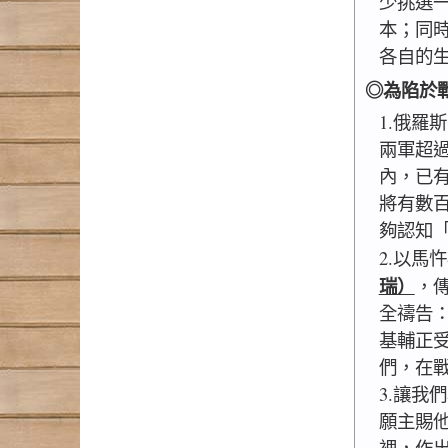
少挑選
本；同
各自的
◎為陷於
1.俄羅
兩軍超
內，已有
將有數
夠認知
2.以馬
瑞）
，傳
全禱告
基輔正
們，在
3.讓我
願主賜