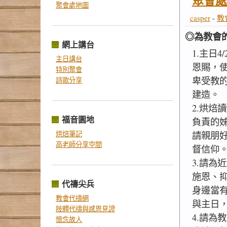
聚會處
聚會處地圖
casper
-
教
◎為教會
網上講台
1.主日4
主日講台
恩賜，
特別聚會
卑受教
詩歌分享
建造。
2.烘焙
福音園地
負責的
烘焙筆記
請親朋
高老師分享空間
督信仰
3.請為
施恩、
代禱尖兵
身邊當
教會代禱網
與主日
肢體代禱與感恩見證
4.請為
懷念故人