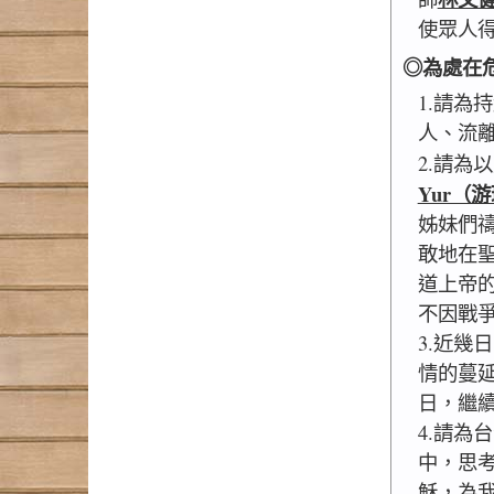
使眾人
◎為處在
1.請為
人、流
2.請為
Yur（
姊妹們
敢地在
道上帝
不因戰
3.近幾
情的蔓
日，繼
4.請為
中，思
穌，為