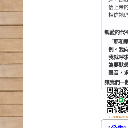
信上帝
相信祂
親愛的代
「耶和
例。我
我就呼
為要默
聲音，求
讓我們一
(1) 週三禱告會
.jpg