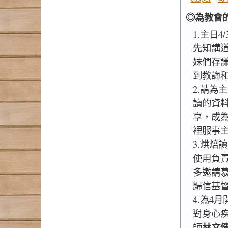
◎為教會
1.主日4
先知講
妹們存
到教誨
2.請為
讀的資
享，成
裡服事
3.烘焙
使用負
多邀請
歸信基
4.為4
對身心
林文
師