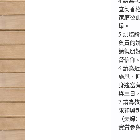
4.請為4
宜蘭香
家庭彼
舉。
5.烘焙
負責的
請親朋
督信仰
6.請為
施恩、
身邊當
與主日
7.請為
求神興
（夫婦
實質參