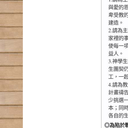
與愛的
卑受教
建造。
2.請為
家裡的
使每一
益人。
3.神學
生團契
工，一
4.請為
計畫禱
少挑選
本；同
各自的
◎為陷於