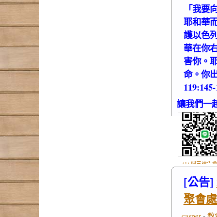
「我要
耶和華
護以色
華在你
害你。
命。你
119:145
讓我們一
(1) 週三禱告會
.jpg
[公告]
聚會處
casper
-
教