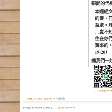
親愛的代
本週經
的靈，
益處。
…豈不
住在你
買來的。
19-20）
讓我們一
(1) 週三禱告會
.jpg
THEME_HOME
>>
tadnews
>> 本站消息
Powered by XOOPS © 2001-2011
The XOOPS Project