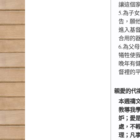
讓這個
5.為子
告，願
進入基
合用的
6.為父
犧牲使
晚年有
督裡的
親愛的代
本週禱
教導我
妒；愛
處，不
理；凡