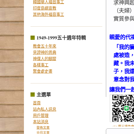
求神興
韓國華人福音事工
印度島嶼宣教
（夫婦
其他海外福音事工
實質參
親愛的代
1949-1999五十週年特輯
「我的
教會五十年來
見證神的恩典
處被造
神僕人的腳蹤
藏。我
各樣事工
子，我
聚會處史畫
意念對我
讓我們一
主選單
首頁
站內私人訊息
用戶管理
本站消息
(1) 週三禱告會
發佈文章
分月文章