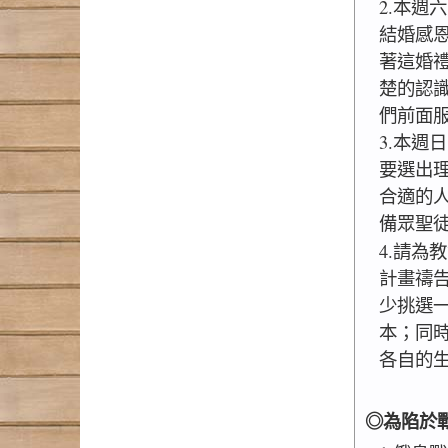
2.本週
結婚感
著這婚
楚的認
們前面
3.本週
要選出理
合適的
備眾聖
4.請為
計畫禱
少挑選
本；同
各自的
◎為陷於