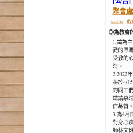
[公告]
聚會處
casper
-
教
◎為教會
1.請為主
愛的恩
受教的
造。
2.20
將於4/
的同工
邀請慕
信基督
3.為4
對身心
師林文