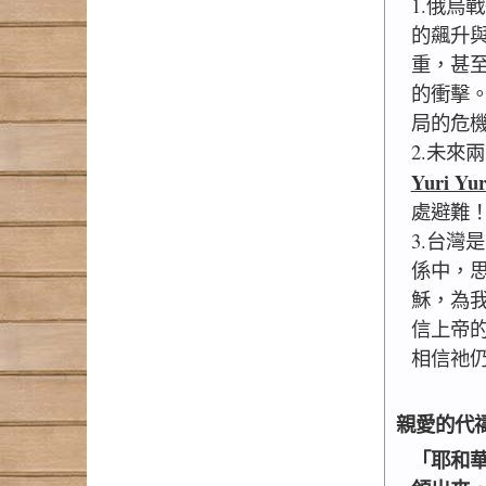
1.俄烏
的飆升
重，甚
的衝擊
局的危
2.未來
Yuri 
處避難
3.台灣
係中，
穌，為
信上帝
相信祂
親愛的代
「耶和