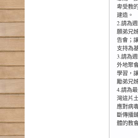
卑受教
建造。
2.請為
願弟兄
告會；
支持為
3.請為
外地聚會
學習，
勵弟兄
4.請為
灣這片
應對病
斷傳播
體的教