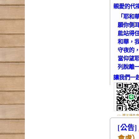
親愛的代
「耶和
願你側
能站得
和華，
守夜的
當仰望
列脫離一
讓我們一
(1) 週三禱告會
.jpg
[公告]
會處）