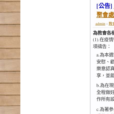
.jpg
[公告]
聚會處
admin
-
教
為教會各
(1).在
項禱告：
a.為本
安慰、
樂意認
享，並
b.為在
全程做
作所有
c.為著