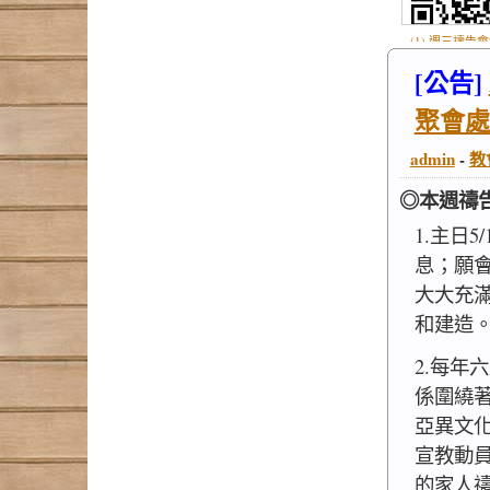
(1) 週三禱告
Line群組.jp
[公告]
聚會處
admin
-
教
◎本週禱
1.主日
息；願
大大充
和建造
2.每年
係圍繞
亞異文
宣教動
的家人