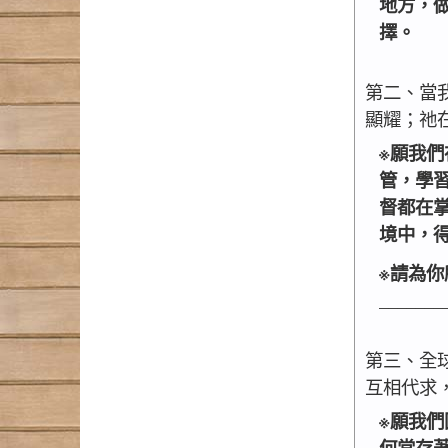
地方，
擇。
第二、當
顯耀；祂
※願我
管，學
督都在
境中，
※請為
_______
第三、全
互相代求
※願我
何常存