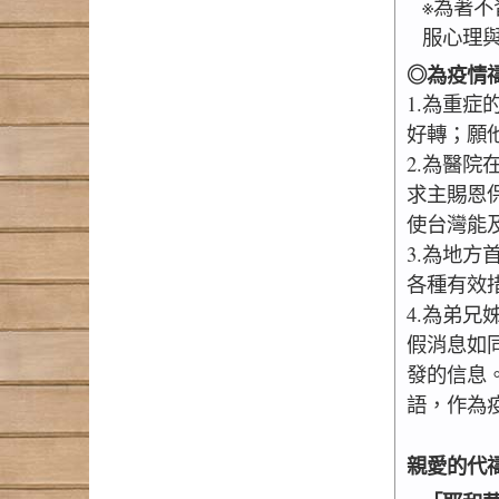
※為著
服心理
◎為疫情
1.為重
好轉；願
2.為醫
求主賜恩
使台灣能
3.為地
各種有效
4.為弟
假消息如
發的信息
語，作為
親愛的代