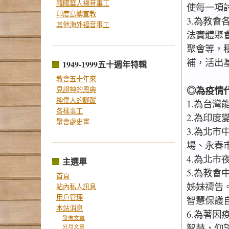
韓國華人福音事工
使每一項
印度島嶼宣教
3.為教
其他海外福音事工
法實體聚
聚會等，
補，活出
1949-1999五十週年特輯
教會五十年來
◎為疫情
見證神的恩典
神僕人的腳蹤
1.為台
各樣事工
2.為印度
聚會處史畫
3.為北
場、永春
4.為北
主選單
5.為教
首頁
姊妹禱告
站內私人訊息
用戶管理
智慧保護
本站消息
6.為著
發佈文章
智慧，仰
分月文章