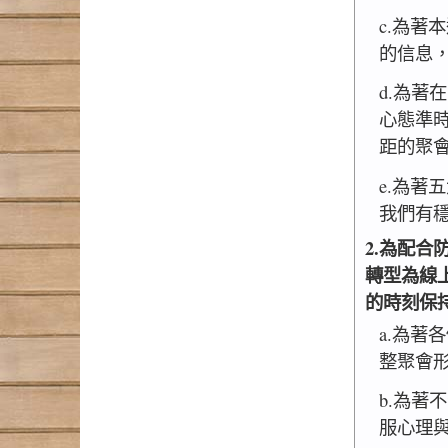
c.為著
的信息
d.為著
心態準
距的聚
e.為著
我們有
2.為配
轉型為線
的時刻保
a.為著
整聚會
b.為著
服心理