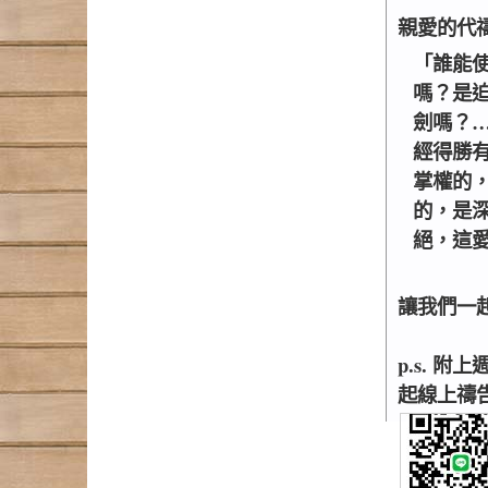
親愛的代
「誰能
嗎？是
劍嗎？
經得勝
掌權的
的，是
絕，這愛
讓我們一
p.s. 
起線上禱