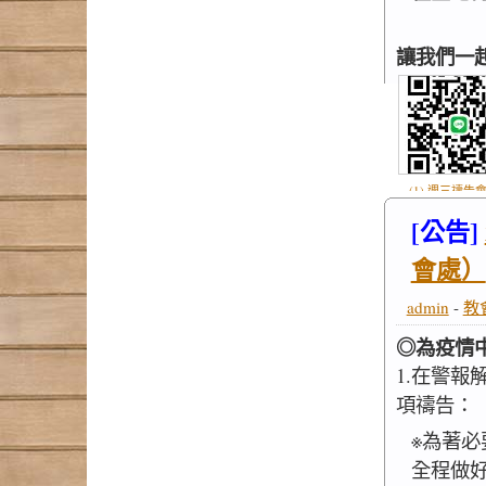
讓我們一
(1) 週三禱告會
.jpg
[公告]
會處）
admin
-
教
◎為疫情
1.在警
項禱告：
※為著
全程做