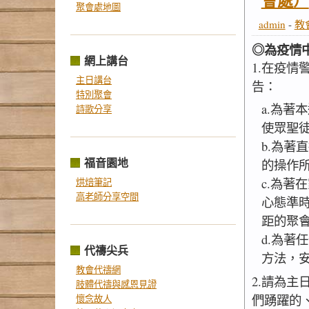
會處）
聚會處地圖
admin
-
教
◎為疫情
網上講台
1.在疫
主日講台
告：
特別聚會
a.為著
詩歌分享
使眾聖
b.為著
福音園地
的操作
c.為著
烘焙筆記
高老師分享空間
心態準
距的聚
d.為著
代禱尖兵
方法，
教會代禱網
2.請為
肢體代禱與感恩見證
們踴躍的
懷念故人