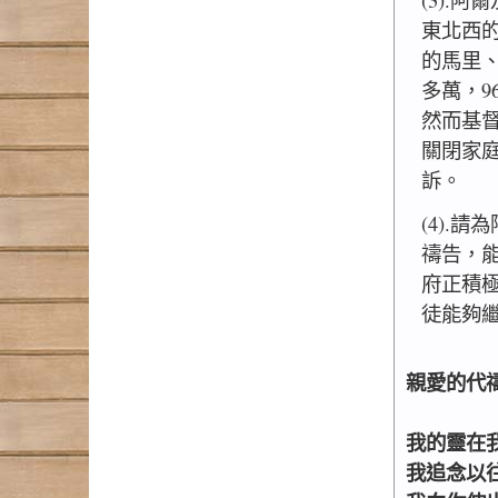
東北西
的馬里
多萬，9
然而基
關閉家
訴。
(4).
禱告，
府正積
徒能夠
親愛的代
我的靈在
我追念以