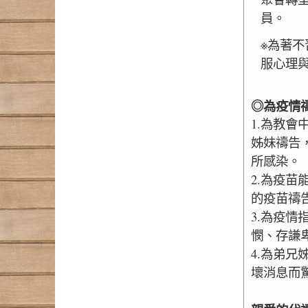
員。
※為著
服心理
◎為疫情
1.為教
姊妹禱告
所感染。
2.為疫
的疫苗禱
3.為疫
憫、存謙
4.為弟
壞消息而驚