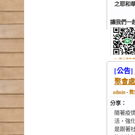
之耶和華是
讓我們一
(1) 週三禱告會
.jpg
[公告]
聚會處
admin
-
教
分享：
隨著疫
活，強
是跟著