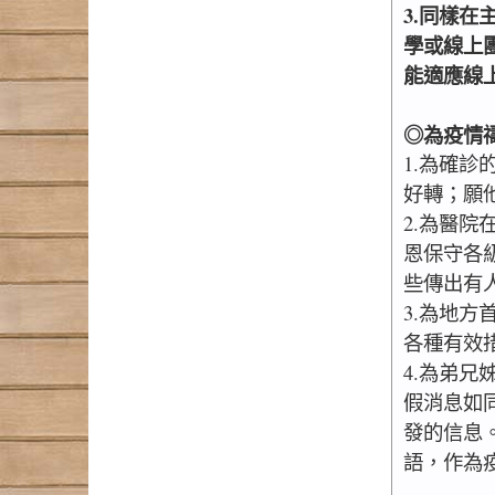
3.同樣
學或線上
能適應線
◎為疫情
1.為確
好轉；願
2.為醫
恩保守各
些傳出有
3.為地
各種有效
4.為弟
假消息如
發的信息
語，作為