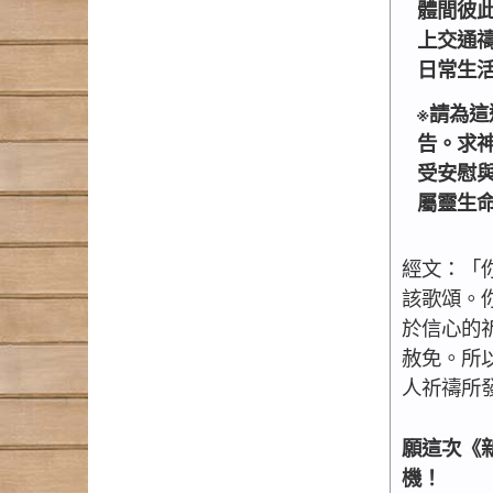
體間彼
上交通
日常生
※請為
告。求
受安慰
屬靈生
經文：「
該歌頌。
於信心的
赦免。所
人祈禱所發
願這次《
機！