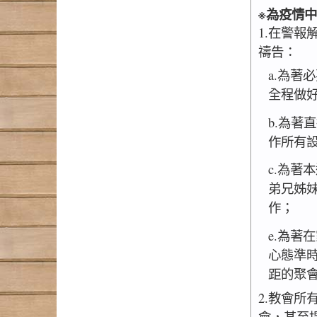
※為疫情
1.在警
禱告：
a.為著
全程做
b.為著
作所有
c.為著
弟兄姊
作；
e.為著
心態準
距的聚
2.教會
會，甚至