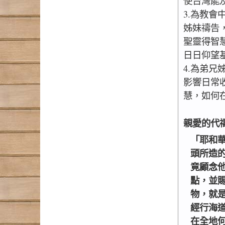
使台灣能
3.為教
姊妹禱告
聖靈得智
日日仰望
4.為弟
影響日常
慧，如何
親愛的代
「耶和
頭所造
竟顧念
點，並
物，就
經行海
在全地何