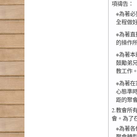
項禱告：
※為著
全程做
※為著
的操作
※為著
鼓勵弟
教工作
※為著
心態準
距的聚
2.教會
會。為了
※為著
聚會轉