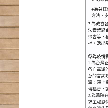
※為著
方法，
2.為教
法實體聚
聚會等，
補，活出
◎為疫情
1.為台
各自黨派
意的言詞
灣；願上
傳福音，
2.為醫
求主賜恩