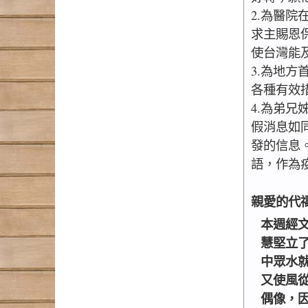
2.為醫
求主賜恩
使台灣能
3.為地
各種有效
4.為弟
假消息如
發的信息
語，作為
親愛的代
本週經
慧堅立
中眾水
又使風
偶像，