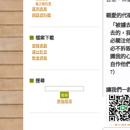
電子報列表
萬用表單
親愛的代
網路資料櫃
「被擄
去的，
檔案下載
必關注
靈糧書籍
必不拆
講台影音
識我的
教會週報
自作他們
7）
搜尋
讓我們一
進階搜尋
(1) 週三禱告會