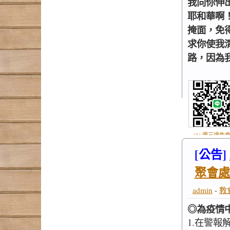
我向你伸
耶和華啊
掩面，免
求你使我
路，因為我的
(1) 週三禱告會
.jpg
[公告]
聚會處
admin
-
教
◎為疫情
1.在警