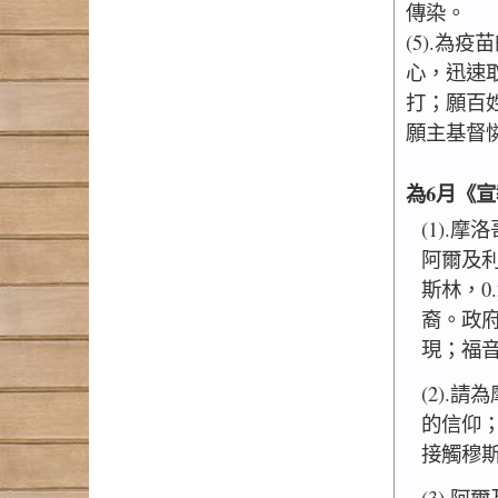
傳染。
(5).為
心，迅速
打；願百
願主基督
為6月《
(1).
阿爾及利
斯林，0
裔。政
現；福
(2).
的信仰
接觸穆
(3).