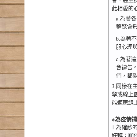
此相愛的
a.為著
整聚會
b.為著
服心理
c.為著
會禱告
們，都
3.同樣
學或線上
能適應線
※為疫情
1.為確
好轉；願