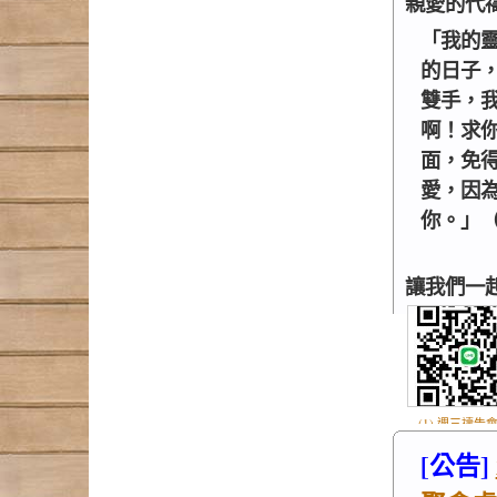
親愛的代
「我的
的日子
雙手，
啊！求
面，免
愛，因
你。」（詩
讓我們一
(1) 週三禱告會
.jpg
[公告]