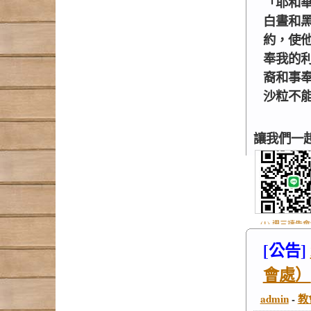
「耶和
白晝和
約，使
奉我的
裔和事
沙粒不能斗
讓我們一
(1) 週三禱告
Line群組 (1).
[公告]
會處）
admin
-
教