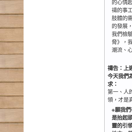
的心情
禱的事
肢體的
的發展
我們檢
脅》，
潮流、
禱告：上
今天我們
求：
第一、人
領，才是
※願我
是抬起
靈的引