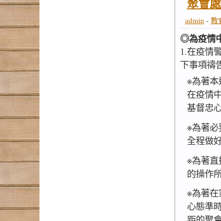
聚會處
admin
-
教
◎為疫情
1.在疫
下事項禱
※為著
在疫情
基督忠
※為著
全程做
※為著
的操作
※為著
心態準
距的聚