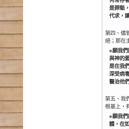
是罪魁
代求，
第四、儘
絕；那在
※願我
與神的
是在我
深受病
醫治他
第五、我
根基上，
※願我
體，在