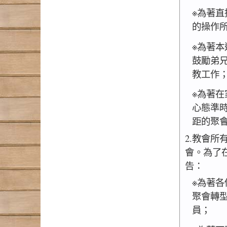
※為著
的操作
※為著
鼓勵弟
教工作
※為著
心態準
距的聚
2.教會
會。為了
告：
※為著
聚會轉
員；