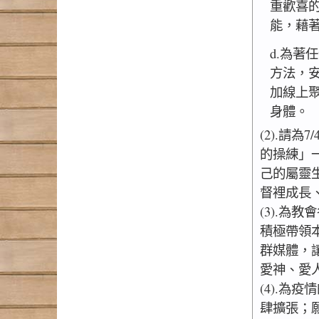
重歡喜
能，藉
d.為著
方法，
加線上
身體。
(2).請
的操練」
己的屬靈
督裡成長
(3).為
積極帶領
群媒體，
愛神、愛
(4).為
肆擴張；