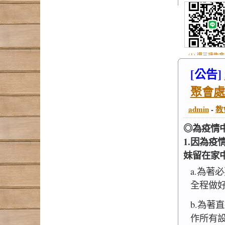
(1) 週三禱告
Line群組 (1).
[公告]
聚會處
admin
-
教
◎為疫情
1.因為
妹留在家
a.為著
全程做
b.為著
作所有