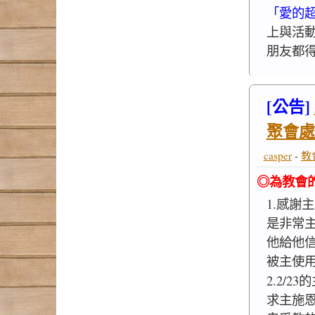
「愛的
上與活
朋友都
[公告]
聚會處
casper
-
教
◎為教會
1.感謝
是非常
他給他
被主使
2.2/2
求主施