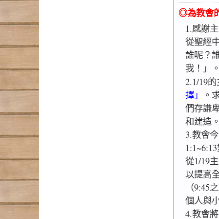
◎為教會
1.感謝
從聖經
誰呢？
我！」
2.1/1
擇」
。
們存謙
和建造
3.教會
1:1~
從1/1
以提高
（9:4
個人與
4.教會