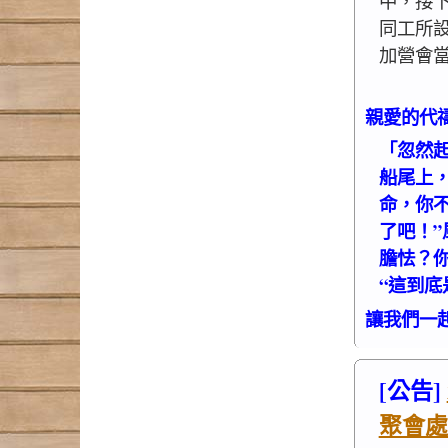
中，接下
同工所
加營會
親愛的代
「忽然
船尾上
命，你不
了吧！”
膽怯？
“這到底
讓我們一
[公告]
聚會處