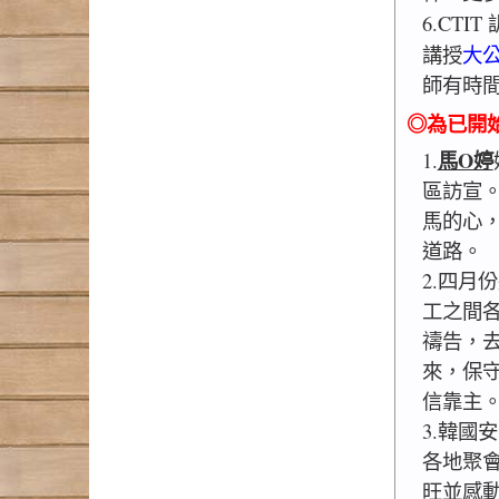
6.CTI
講授
大
師有時
◎為已開
馬O婷
1.
區訪宣
馬的心
道路。
2.四月
工之間
禱告，
來，保
信靠主
3.韓國
各地聚
旺並感