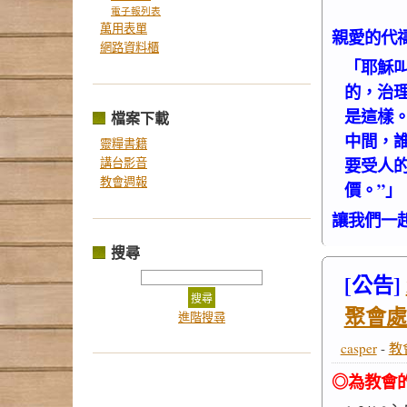
電子報列表
萬用表單
親愛的代
網路資料櫃
「耶穌
的，治
是這樣
檔案下載
中間，
靈糧書籍
要受人
講台影音
教會週報
價。”」（
讓我們一
搜尋
[公告]
聚會處
進階搜尋
casper
-
教
◎為教會