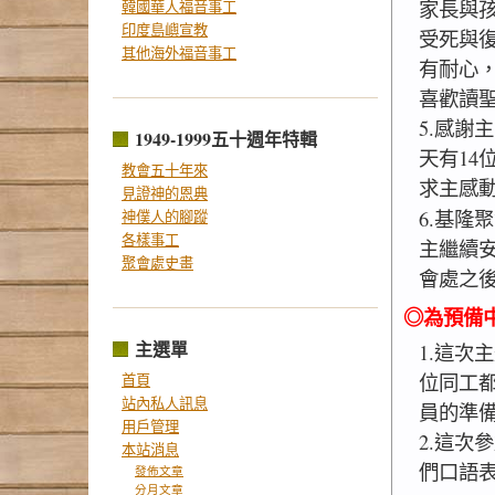
家長與
韓國華人福音事工
印度島嶼宣教
受死與
其他海外福音事工
有耐心
喜歡讀
5.感謝
1949-1999五十週年特輯
天有14
教會五十年來
求主感
見證神的恩典
6.基隆
神僕人的腳蹤
各樣事工
主繼續
聚會處史畫
會處之
◎為預備中
主選單
1.這次
位同工
首頁
站內私人訊息
員的準
用戶管理
2.這次
本站消息
們口語
發佈文章
分月文章