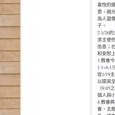
喜悅的
恩，過
為人當
子。
2.1/2
求主使
信息；
和安慰
3.教會
1:1~
從1/1
以提高
（9:4
個人與
4.教會
會，主