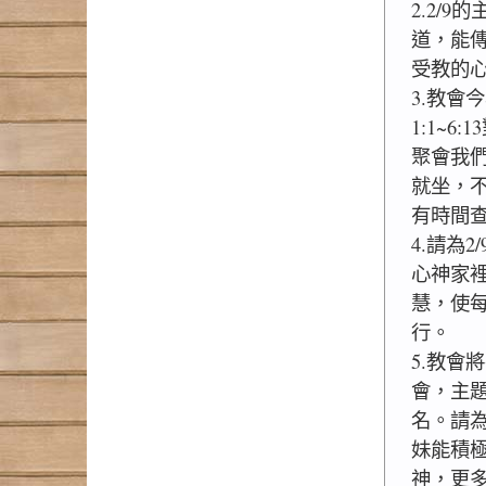
2.2/9
道，能
受教的
3.教會
1:1~6:1
聚會我們
就坐，
有時間
4.請為
心神家
慧，使
行。
5.教會
會，主
名。請
妹能積
神，更