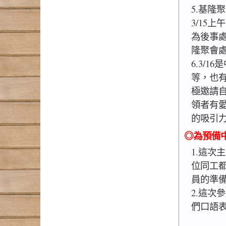
5.基隆
3/15
為後事
隆聚會
6.3/
等，也
極邀請
領者有
的吸引
◎為預備中
1.這次
位同工
員的準備
2.這次
們口語