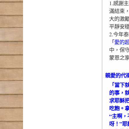
1.感謝
滿結束
大的激
平靜安
2.今年
「愛的
中，保
蒙恩之
親愛的代
「當下
的事，
求耶穌
吃飽。
“主啊
呀！”耶