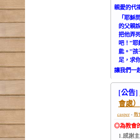
親愛的代
「耶穌問
的父親
把他弄
吧！”耶
能。”孩
足，求你
讓我們一
[公告]
會處）
casper
-
教
◎為教會
1.感謝