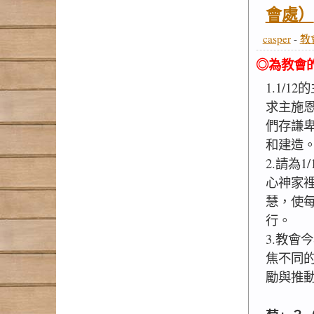
會處）
casper
-
教
◎為教會
1.1/1
求主施
們存謙
和建造
2.請為
心神家
慧，使
行。
3.教會
焦不同
勵與推
二月：