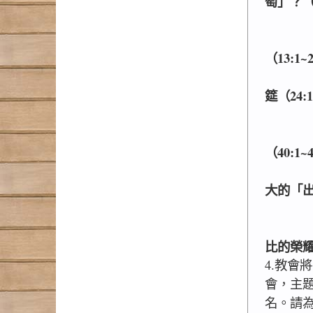
萄」？（1
三月：
四~五
（13:1~
六月：
筵（24:1
七月：
八月：
（40:1~
九月：
大的「出埃
十月：
十一~
比的榮耀（
4.教會
會，主
名。請