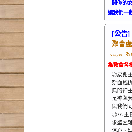
開你的女
讓我們一
[公告]
聚會處
casper
-
教
為教會各
◎感謝主
斯面臨
典的神
是神與
與我們
◎3/2
求聖靈
信心、