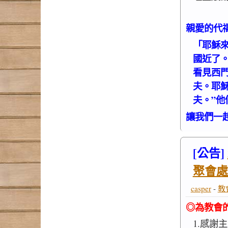
親愛的代
「耶穌
國近了
看見西
夫。耶
夫。”他
讓我們一
[公告]
聚會處
casper
-
教
◎為教會
1.感謝