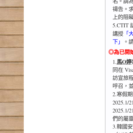
名。請
禱告。
上的阻
5.CTI
講授
「
下」
。
◎為已開
馬O婷
1.
同在 V
訪宣旅
呼召，
2.寒假期
2025.1/2
2025
們的屬
3.韓國