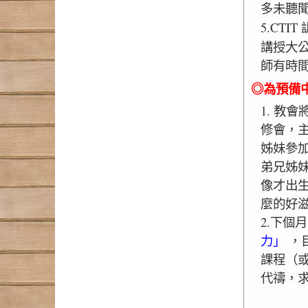
多未聽
5.CTI
講授大
師有時
◎為預備
1. 教
修會，
姊妹參
弟兄姊
像才出
麼的好滋
2.下個
力」
，
課程（或
代禱，