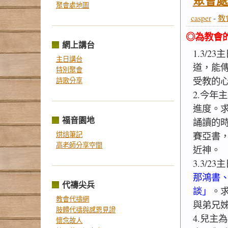
聚會處
聚會處地圖
casper
-
教
◎為教會
網上講台
1.3/2
主日講台
道，能
特別聚會
受教的
詩歌分享
2.今年
進度。求
福音園地
誦讀的
烘焙筆記
賽亞書
高老師分享空間
近神。
3.3/
那鴻書
代禱尖兵
談」
。
教會代禱網
與弟兄
肢體代禱與感恩見證
4.兒主
懷念故人