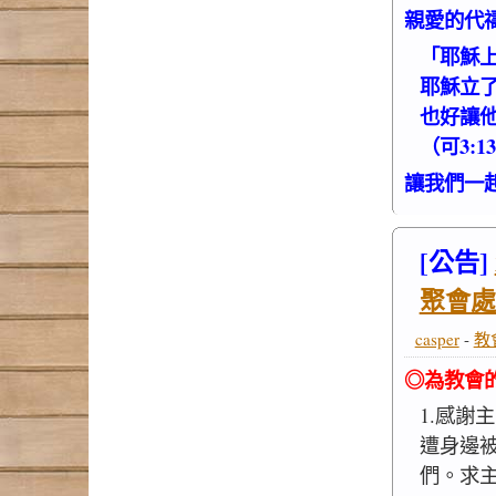
親愛的代
「耶穌
耶穌立
也好讓
（可3:13
讓我們一
[公告]
聚會處
casper
-
教
◎為教會
1.感謝
遭身邊
們。求