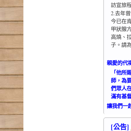
訪宣旅
2.去年
今已在
甲狀腺亢
高燒、
子。請
親愛的代
「他所
師，為
們眾人
滿有基督
讓我們一
[公告]