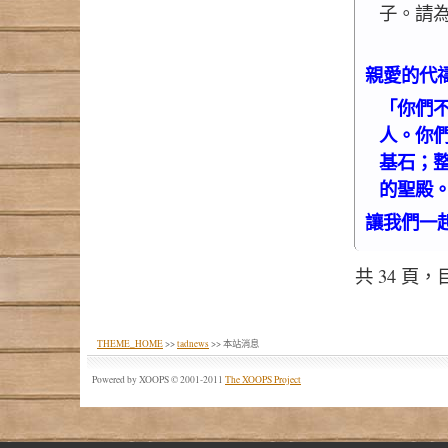
子。請
親愛的代
「你們
人。你
基石；
的聖殿。」
讓我們一
共 34 頁
THEME_HOME
>>
tadnews
>> 本站消息
Powered by XOOPS © 2001-2011
The XOOPS Project