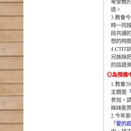
卑受教
造。
3.教會
時一同
段共讀
想的時
4.CT
兄姊妹
的話語
◎為預備
1.教會
主題是
參加。
姊妹能
2.今年
「愛的