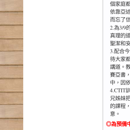
個家庭
依靠亞
而忘了
2.為3/
真理的
聖潔和
3.配合
待大家
講道。
賽亞書
中，因
4.CT
兄姊妹
的課程
意。
◎為預備