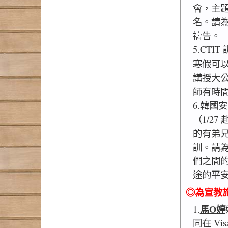
會，主
名。請
禱告。
5.CTI
寒假可以
講授大
師有時
6.韓國
（1/2
的有弟
訓。請
們之間
途的平
◎為宣教
馬O婷
1.
同在 V