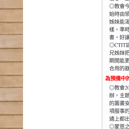
◎教會
始時由
姊妹能
樣，準
書，好
◎CTI
兄姊妹
期間能
合用的
為預備中
◎教會2
辦，主
的籌畫
項服事
通上都
◎蒙恩之