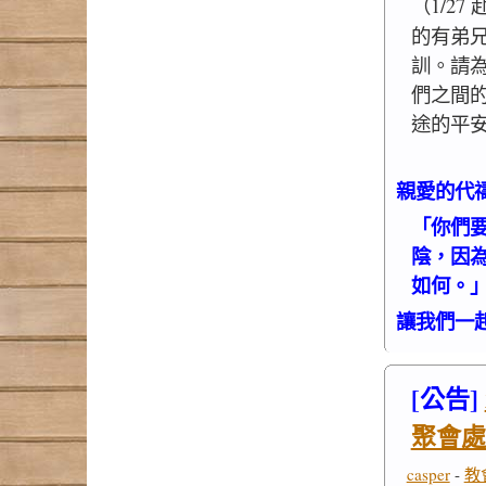
（1/2
的有弟
訓。請
們之間
途的平
親愛的代
「你們
陰，因
如何。」（
讓我們一
[公告]
聚會處
casper
-
教