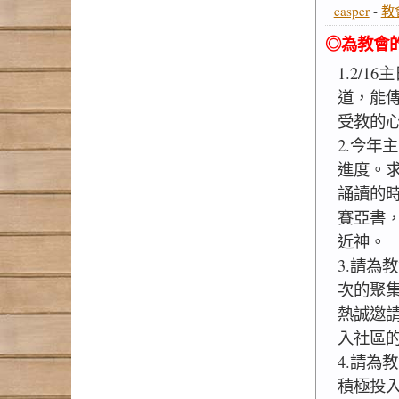
casper
-
教
◎為教會
1.2/1
道，能
受教的
2.今年
進度。求
誦讀的
賽亞書
近神。
3.請為
次的聚
熱誠邀
入社區
4.請為
積極投