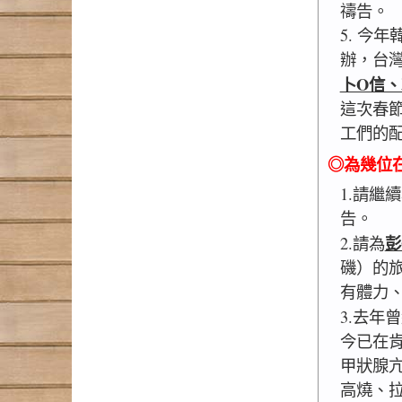
禱告。
5. 今
辦，台灣
卜O信、
這次春
工們的
◎為幾位
1.請繼
告。
彭
2.請為
磯）的
有體力
3.去年
今已在
甲狀腺亢
高燒、