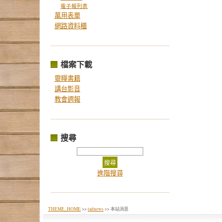
電子報列表
萬用表單
網路資料櫃
檔案下載
靈糧書籍
講台影音
教會週報
搜尋
進階搜尋
THEME_HOME
>>
tadnews
>> 本站消息