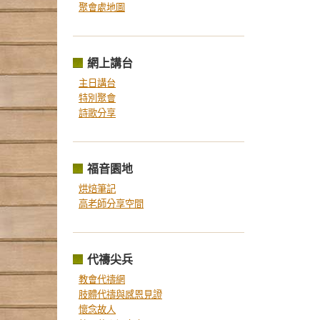
聚會處地圖
網上講台
主日講台
特別聚會
詩歌分享
福音園地
烘焙筆記
高老師分享空間
代禱尖兵
教會代禱網
肢體代禱與感恩見證
懷念故人