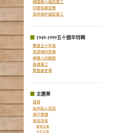
韓國華人福音事工
印度島嶼宣教
其他海外福音事工
1949-1999五十週年特輯
教會五十年來
見證神的恩典
神僕人的腳蹤
各樣事工
聚會處史畫
主選單
首頁
站內私人訊息
用戶管理
本站消息
發佈文章
分月文章