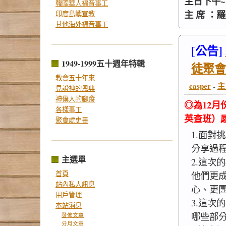
主日下午~~
韓國華人福音事工
主 席 ：
印度島嶼宣教
其他海外福音事工
[公告]
1949-1999五十週年特輯
徒聚會
教會五十年來
casper
-
主
見證神的恩典
神僕人的腳蹤
◎為12
各樣事工
英查班）
聚會處史畫
1.面對
分享過
主選單
2.這次
首頁
他們更
站內私人訊息
心、更
用戶管理
3.這次
本站消息
哪些部
發佈文章
分月文章