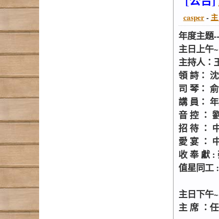
casper
-
主
年度主題-
主日上午~~
主持人：
領 詩： 
司 琴： 
講 員： 
音 控 ： 
招 待 ：
愛 宴 ：
收 奉 獻
值星同工 
主日下午~~
主 席 ：任