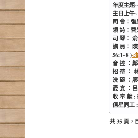
年度主題-
主日上午~~
司 會：張
領 詩：曹
司 琴： 
講 員： 
56:1~8 )
<
音 控 ：
招 待 ：
洗 碗 ：
愛 宴 
收 奉 獻
值星同工 
共 35 頁