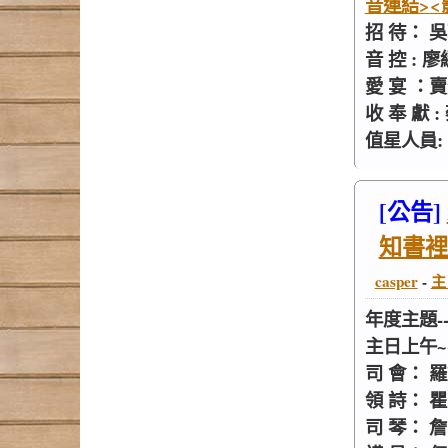
音連結>
<
招 待： 
音 控 : 
愛 宴 ：
收 奉 獻 
值星人員:
[公告]
知書裡
casper
-
主
年度主題-
主日上午~~
司 會： 
領 詩： 
司 琴： 