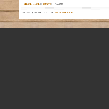
THEME_HOME
>>
tadnews
>> 本站消息
Powered by XOOPS © 2001-2011
The XOOPS Project