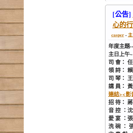
[公告]
心的行
casper
-
主
年度主題-
主日上午~~
司 會： 任
領 詩： 
司 琴： 
講 員： 黃
連結>
<影
招 待： 
音 控 ：
愛 宴 ：
洗 碗 ：