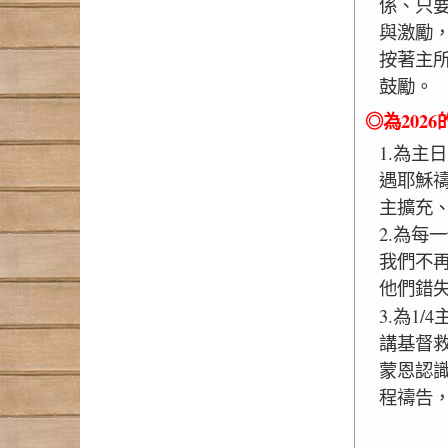
係、只
與激勵
按著主
鼓勵。
◎為202
1.為主
遇耶穌
主擴充
2.為每
我們不
他們錯
3.為1/
講基督
蒙恩認識
程禱告