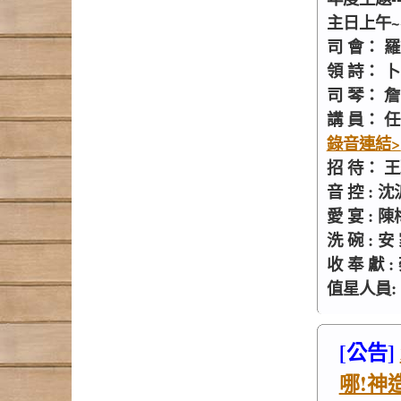
主日上午~~
司 會： 
領 詩： 
司 琴： 
講 員： 任
錄音連結>
招 待：
音 控 : 
愛 宴 :
洗 碗 : 安
收 奉 獻
值星人員:
[公告]
哪!神