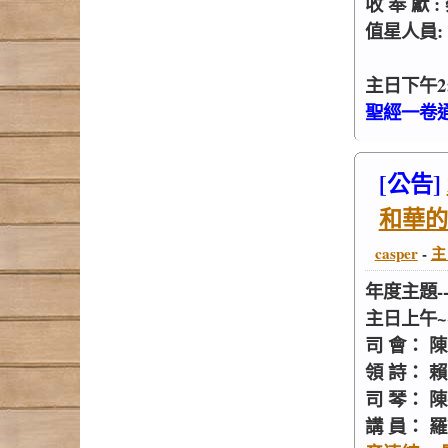
收 奉 獻
值星人員:
主日下午2:
聖經一卷通
[公告]
和華的
casper
-
主
年度主題-
主日上午~~
司 會： 
領 詩： 
司 琴： 
講 員： 羅