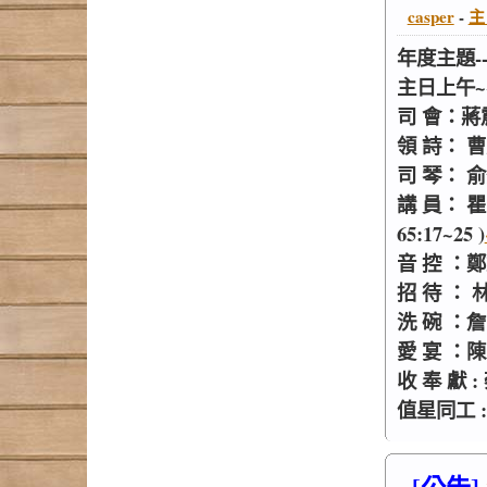
casper
-
主
年度主題-
主日上午~~
司 會：蔣
領 詩： 
司 琴： 
講 員： 
65:17~25 )
音 控 ：
招 待 ：
洗 碗 ：詹
愛 宴 ：
收 奉 獻
值星同工 :
[公告]