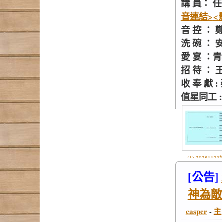
講 員： 
音連結>
<
音 控 ： 
洗 碗 ：
愛 宴 ：
招 待 ：
收 奉 獻
值星同工 
(1) 2025112
b.jpg
[公告]
神為敵
casper
-
主