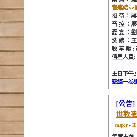
音連結>
<
招 待： 
音 控 ：
愛 宴 ：
洗 碗 ：
收 奉 獻
值星人員: 
主日下午2:
聖經一卷通
[公告]
世歡騰
casper
-
主
年度主題-