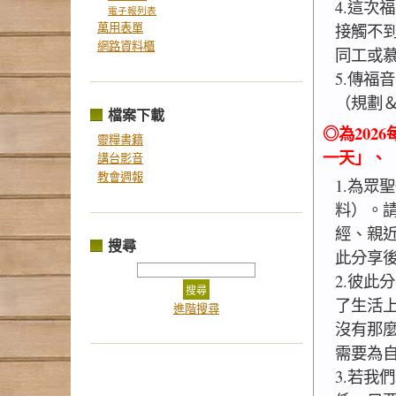
4.這次
電子報列表
萬用表單
接觸不
網路資料櫃
同工或
5.傳福
（規劃
檔案下載
◎為20
靈糧書籍
一天」、
講台影音
教會週報
1.為眾
料）。
經、親
搜尋
此分享
2.彼此
了生活
進階搜尋
沒有那
需要為
3.若我