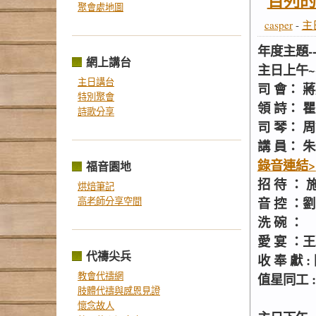
百列的
聚會處地圖
casper
-
主
年度主題-
網上講台
主日上午~~
主日講台
司 會： 
特別聚會
領 詩： 
詩歌分享
司 琴： 
講 員： 朱
錄音連結>
福音園地
招 待 ：
烘焙筆記
音 控 ：劉
高老師分享空間
洗 碗 ：
愛 宴 ：
代禱尖兵
收 奉 獻 
教會代禱網
值星同工 
肢體代禱與感恩見證
懷念故人