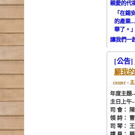
親愛的代
「在錫
的產業.
華了。」（
讓我們一
[公告]
顧我的
casper
-
主
年度主題-
主日上午~~
司 會： 
領 詩： 
司 琴： 
講 員： 羅