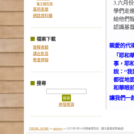
3.六月
電子報列表
萬用表單
學們走
網路資料櫃
給他們
認識基
檔案下載
親愛的代
靈糧書籍
講台影音
「耶和
教會週報
事，耶
說：“
都從地
搜尋
和華眼前
讓我們一
進階搜尋
THEME_HOME
>>
tadnews
>> 2025年5月14日教會禱告信（臺北基督徒聚會處）