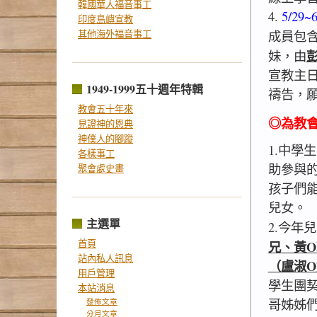
韓國華人福音事工
4.
5/2
印度島嶼宣教
其他海外福音事工
成員包
妹，由
宣教主
1949-1999五十週年特輯
禱告，
教會五十年來
◎為教
見證神的恩典
神僕人的腳蹤
1.中學
各樣事工
助參與
聚會處史畫
孩子們
兒女。
主選單
2.今年
首頁
兄、黃
站內私人訊息
（盧淑
用戶管理
學生團
本站消息
哥姊姊
發佈文章
分月文章