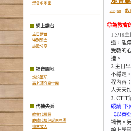
聚會處
聚會處地圖
casper
-
教
◎為教會
網上講台
1.5/1
主日講台
特別聚會
道，能
詩歌分享
受教的
造。
2.主日
福音園地
不穩定
烘焙筆記
程內容
高老師分享空間
人天天
3. CT
代禱尖兵
縱論-下
《以賽
教會代禱網
肢體代禱與感恩見證
禱告。
懷念故人
線上學