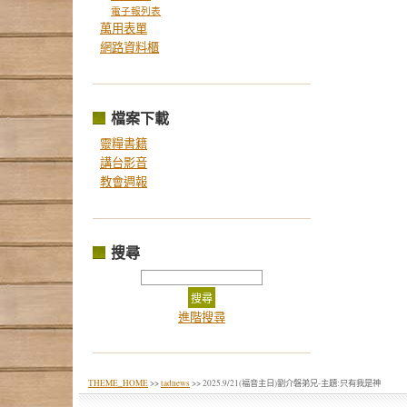
電子報列表
萬用表單
網路資料櫃
檔案下載
靈糧書籍
講台影音
教會週報
搜尋
進階搜尋
THEME_HOME
>>
tadnews
>> 2025.9/21(福音主日)劉介磐弟兄-主題:只有我是神