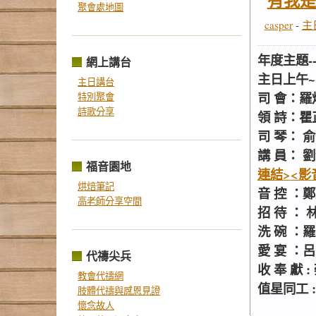
有我是
聚會處地圖
casper
-
主
年度主題-
網上講台
主日上午~~
主日講台
司 會：羅
特別聚會
詩歌分享
領 詩：瞿
司 琴： 
講 員： 劉
福音園地
連結>
<影
烘焙筆記
音 控 ：
高老師分享空間
招 待 ：
洗 碗 ：
愛 宴 
代禱尖兵
收 奉 獻
教會代禱網
值星同工 
肢體代禱與感恩見證
懷念故人