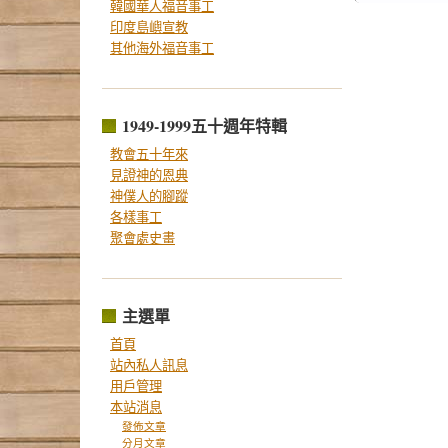
韓國華人福音事工
印度島嶼宣教
其他海外福音事工
1949-1999五十週年特輯
教會五十年來
見證神的恩典
神僕人的腳蹤
各樣事工
聚會處史畫
主選單
首頁
站內私人訊息
用戶管理
本站消息
發佈文章
分月文章