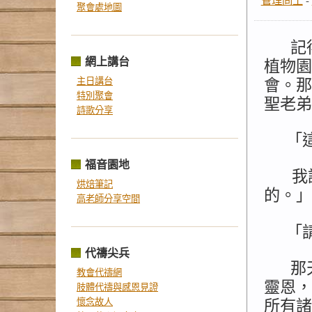
管理同工
-
聚會處地圖
記
網上講台
植物園
主日講台
會。那
特別聚會
聖老弟
詩歌分享
「
福音園地
我
烘焙筆記
的。」
高老師分享空間
「
代禱尖兵
那
教會代禱網
靈恩，
肢體代禱與感恩見證
懷念故人
所有諸