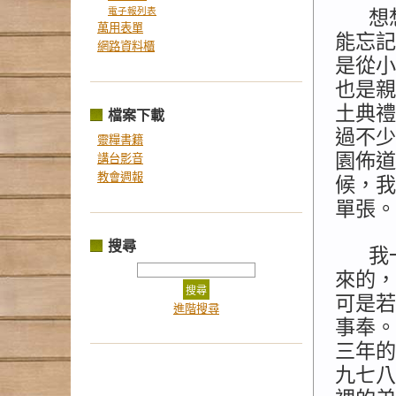
電子報列表
想
萬用表單
能忘記
網路資料櫃
是從小
也是親
土典禮
檔案下載
過不少
靈糧書籍
園佈道
講台影音
教會週報
候，我
單張。
搜尋
我
來的，
可是若
進階搜尋
事奉。
三年的
九七八