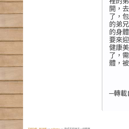
裡的弟
開，去
了，包
的弟兄
的身體
要來迎
健康美
了，需
體，被
─轉載
THEME_HOME
>>
tadnews
>> 我成長的地方－何曉東