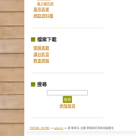
電子報列表
萬用表單
網路資料櫃
檔案下載
靈糧書籍
講台影音
教會週報
搜尋
進階搜尋
THEME_HOME
>>
tadnews
>> 唐 華弟兄-主題:耶穌與尼哥底母論重生