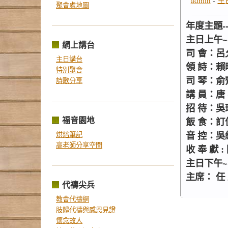
admin
-
主
聚會處地圖
年度主題-
主日上午~~
網上講台
司 會：呂
主日講台
領 詩：賴
特別聚會
司 琴：俞
詩歌分享
講 員：唐 
招 待：吳
福音園地
飯 食：訂
音 控：吳
烘焙筆記
高老師分享空間
收 奉 獻 
主日下午~
主席： 任
代禱尖兵
教會代禱網
肢體代禱與感恩見證
懷念故人