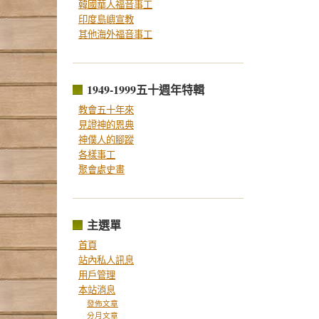
韓國華人福音事工
印度島嶼宣教
其他海外福音事工
1949-1999五十週年特輯
教會五十年來
見證神的恩典
神僕人的腳蹤
各樣事工
聚會處史畫
主選單
首頁
站內私人訊息
用戶管理
本站消息
發佈文章
分月文章