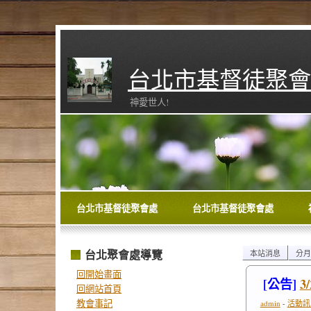
台北市基督徒聚會
神愛世人!
台北市基督徒聚會處
台北市基督徒聚會處
台北聚會處導覽
本站消息
分月
回開始畫面
[公告]
3
回網站首頁
教會事記
admin
-
活動訊