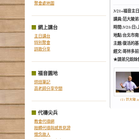
聚會處地圖
3/21«福音主日
講員:范大陵弟
網上講台
時間:3/21(日)
地點:台北市南
主日講台
特別聚會
主題:復活的基
詩歌分享
經文:哥林多前書1
★請弟兄姐妹
福音園地
烘焙筆記
高老師分享空間
(1) 范大陵.j
代禱尖兵
教會代禱網
肢體代禱與感恩見證
懷念故人