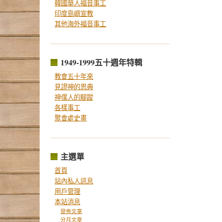
韓國華人福音事工
印度島嶼宣教
其他海外福音事工
1949-1999五十週年特輯
教會五十年來
見證神的恩典
神僕人的腳蹤
各樣事工
聚會處史畫
主選單
首頁
站內私人訊息
用戶管理
本站消息
發佈文章
分月文章