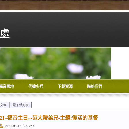
處
福音園地
代禱尖兵
下載資源
聯絡我們
文章
電子報列表
/21«福音主日»-范大陵弟兄-主題:復活的基督
息
| 2021-03-12 12:03:53