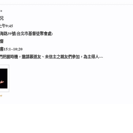
»
兄
上午9:45
海路39號(台北市基督徒聚會處)
督
5:1~10;20
們把握時機，邀請慕道友、未信主之親友們參加，為主得人~~
pg