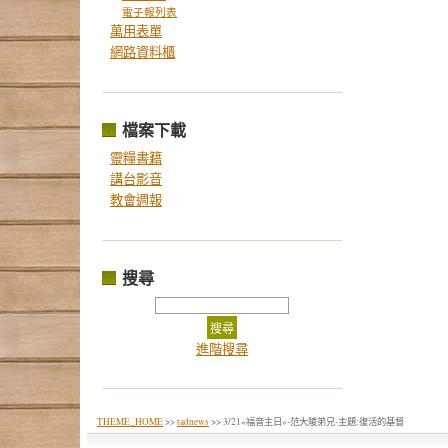
電子報列表
萬用表單
網路資料櫃
檔案下載
靈糧書籍
講台影音
教會週報
搜尋
進階搜尋
THEME_HOME
>>
tadnews
>> 3/21«福音主日»-范大陵弟兄-主題:復活的基督