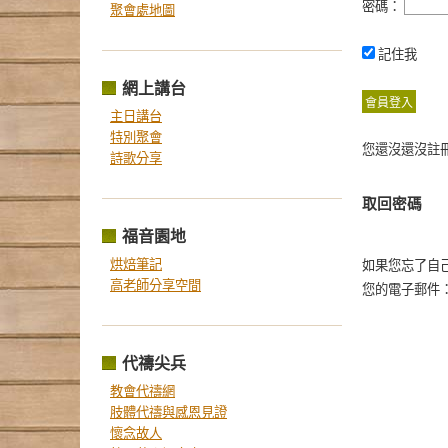
密碼：
聚會處地圖
記住我
網上講台
主日講台
特別聚會
您還沒還沒註
詩歌分享
取回密碼
福音園地
烘焙筆記
如果您忘了自
高老師分享空間
您的電子郵件
代禱尖兵
教會代禱網
肢體代禱與感恩見證
懷念故人