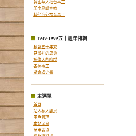
韓國華人福音事工
印度島嶼宣教
其他海外福音事工
1949-1999五十週年特輯
教會五十年來
見證神的恩典
神僕人的腳蹤
各樣事工
聚會處史畫
主選單
首頁
站內私人訊息
用戶管理
本站消息
萬用表單