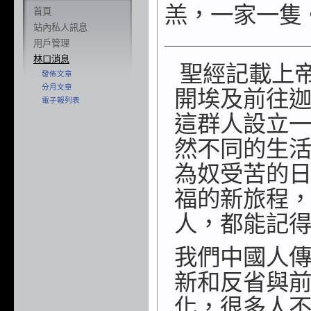
羔，一家一隻
首頁
站內私人訊息
用戶管理
林口消息
聖經記載上
發佈文章
分月文章
開埃
及前往
電子報列表
這群人設立
然不同的生
為奴受苦的
福的新旅程
人，都能記
我們中國人
新和
反省與
化，很多人