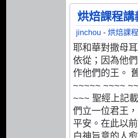
烘焙課程講義/
jinchou
-
烘焙課
耶和華對撒母耳
依從；因為他們
作他們的王。 舊
~~~~~ ~~~~ ~~
~~~ 聖經上
們立一位君王，
平安。在此以前
白神旨意的人愈