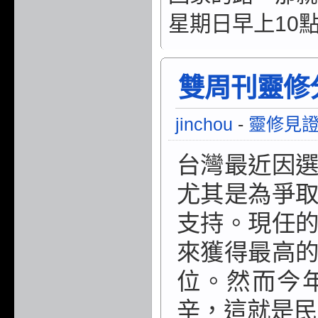
星期日早上10
雙周刊靈修分享
jinchou
-
靈修見
台灣最近因
尤其是為爭
支
持。現任
來獲
得最高
位。然
而今
辛，這就是
民