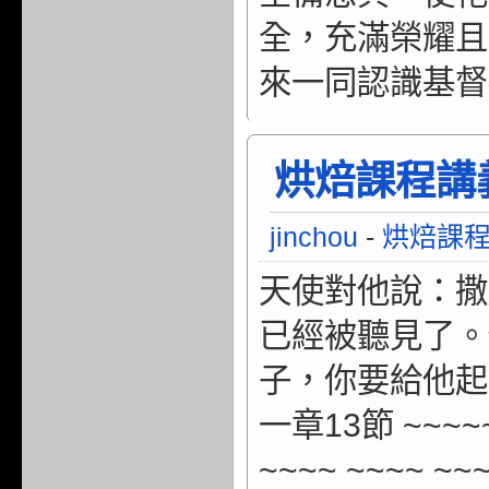
全，充滿榮耀且
來一同認識基督
烘焙課程講義/
jinchou
-
烘焙課
天使對他說：撒
已經被聽見了。
子，你要給他起
一章13節 ~~~~~ 
~~~~ ~~~~