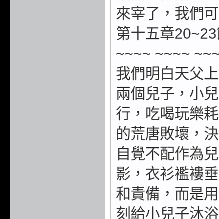
來宰了，我們可
第十五章20~23節 
~~~~ ~~~~ 
我們明白天父上
兩個兒子，小兒
行，吃喝玩樂耗
的荒唐敗壞，決
自覺不配作為兒
影，衣衫襤褸垂
和責備，而是用
刻給小兒子沐浴