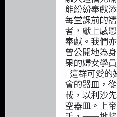
能紛紛奉獻
添
每堂課前的禱
者，獻上感恩
奉獻。我們亦
曾
公開地為身
果的
婦女學員
這群可愛的
會
的器皿，從
載，以
利沙先
空器皿。
上帝
手，一一地將