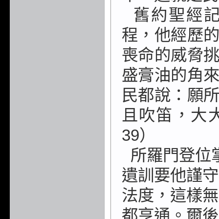
舊約聖經
程，
他經歷
喪命的
威脅
盛膏油的角
民都說：願
且吹笛，大
39
）
所羅門登位
遺訓要他謹守
法度，
這樣無
都亨通。
爾後